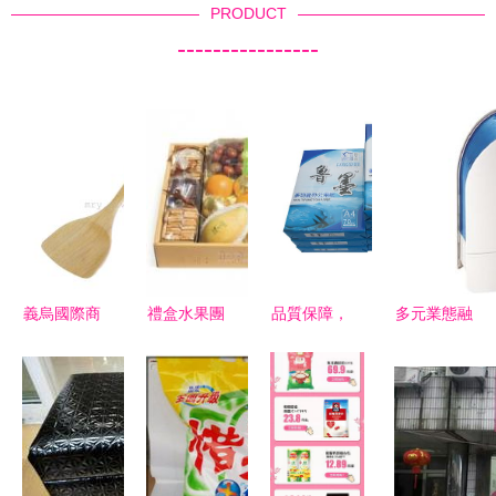
PRODUCT
----------------
義烏國際商
禮盒水果團
品質保障，
多元業態融
貿城四區
購指南 品
實力鑄就
合下的零售
日用百貨的
牌廠家直
上海優質傳
新篇 預包
商貿寶地與
供，價格實
真打印A4
裝食品、家
線上新機遇
惠，一站式
復印紙廠家
用電器與日
選購日用百
與日用百貨
用百貨的協