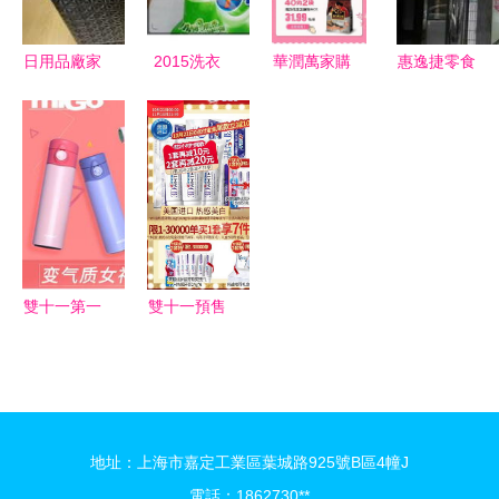
貨
銷售新篇章
同發展
日用品廠家
2015洗衣
華潤萬家購
惠逸捷零食
直銷供應信
粉江湖模式
物狂歡節
自動售貨機
息 一站式
解密 袋裝
食品日用雙
賦能日用百
獲取批發價
洗衣粉買一
重鉅惠，聽
貨銷售的專
格與產品資
送三背后的
媽媽的話把
業高效解決
源
直銷策略與
大獎抱回家
方案
日用百貨銷
售生態
雙十一第一
雙十一預售
波預售清單
母嬰用品與
家居日用百
日用品購物
貨精選攻略
清單 智慧
囤貨指南
地址：上海市嘉定工業區葉城路925號B區4幢J
電話：1862730**