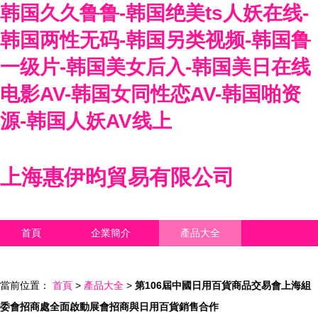
韩国久久鲁鲁-韩国绝美ts人妖在线-
韩国两性无码-韩国另类视频-韩国鲁
一级片-韩国美女后入-韩国美日在线
电影AV-韩国女同性恋AV-韩国啪资
源-韩国人妖AV线上
上海惠伊昀貿易有限公司
首頁
企業簡介
產品大全
聯系我們
企業信息
訪客留言
當前位置：
首頁
>
產品大全
>
第106屆中國日用百貨商品交易會上海組
委會招商處全面啟動展會招商與日用百貨銷售合作