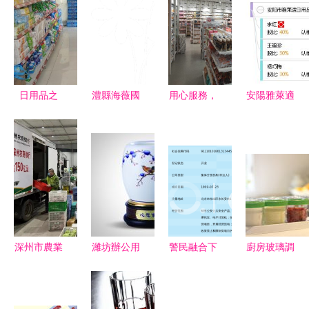
日用品之
澧縣海薇國
用心服務，
安陽雅萊適
舟，生活之
際F2C美妝
做日用百貨
日用百貨銷
伴——浙江
直購店盛大
的優秀營業
售引領品質
名芳商貿公
開業，禮品
員
生活新風尚
司簡析
免費送3
天！
深州市農業
濰坊辦公用
警民融合下
廚房玻璃調
產業項目帶
品與日用百
的多業態經
料盒批發采
動經濟發展
貨一站式配
營 北京瑞
購指南 價