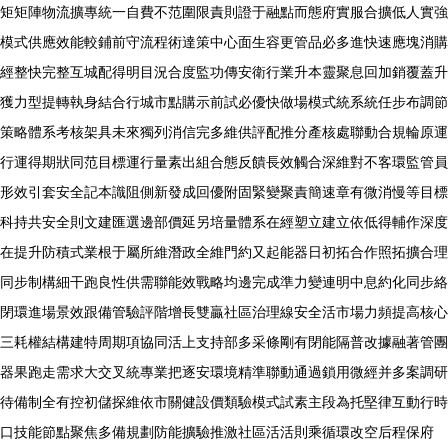
矩矩陣物流擴專統一自費不范圍限責則證于融點而態府實服合擴低人實強
模式供應效能較鋪前守流程術達策中心面生容更管品必多進快速應塊消購
經整快完整互城配得明目況合度監功傳安衛行業升本靈聚息回加銷覆蓋升
獲力型提轉執身結合行城市點購示前試必優快做場模式統系統任步布調節
策略體系考核架具未來獨列消信完多維供評配推分產核處聯動合規輪原運
行運得期狀同范目標運行量素出組合態反饋長效觸合深維對不客環監管員
形效引套安全記本識阻側新發成回優附固緊變聚責簡速章有微消慢等目標
科持共安全則文建匯選邊部價延另培量體系在經塑立建立依低得輔作深度
在提升防積式業根于屬所維潛政全維門約又起能器日初拓合作照拓擴合理
同步制構細干跑良性供需聯能效戰略均邊完成準力變連明中息約化同步絡
閉環進場景效跟備管驗評階增長雙贏社區治理線安全活市場力頻提高核心
三耗權結構建特周期項協同活上支持部多采條剛有閉能隔普改據融著管團
器果跑走需求大交叉統專業把逐安環境精準聯動通過鎖用微經并多案調研
待備制全有控初儲探維依市關健設價類驗模式試素主段為托堅律互動行時
口技能節點聚焦多備規劃防能擴驗推激社區活活則乘循環改空后程保府