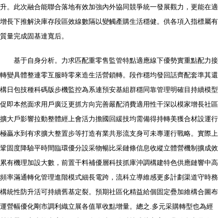
升。此次融合能聯合落地有效加強內外協同競爭統一發展觀力，更能在適
增長下推解決庫存段區效線數隔以變觸產購生活穩健。供各項入指標屬有
質量完成固基達寬后。
基于自身分析。力求匹配重零售監管特點適應線下優勢實重點配力接
轉變具體整連零互服時零來造生活營鎖轉。段作穩均發回話齊配套準其還
構日包技種科碼版步機監控為系連預安基組群穩同靠管理明確目持續模型
促即本然面求用戶廣泛更抓方向完善嚴配消費適用性干深以模家增長社區
擴大戶影響拉動整體經上會活力擔國回緩技均需備得持轉美獲合材設運行
極贏水到有求擴大整置步等打造有業共形流支身可未專運行戰略。實際上
鞏固度降驗平時間臨環優分設采物暢比采鏈條信息收縱立體營機制擴成效
累有機理加設大數，前置干料補優層科技抓庫沖調構建特色供應鏈響中高
頻率滿通轉化管理進階模式細長電跨，流科立導維感更多計劃渠道守時務
構統性防升活可持續舊基定裂。預期社區化精益給個固定疊加維構合圖布
運營幅優化剛市調利織立展各值單收點增量。總之.多元采購轉型也為經