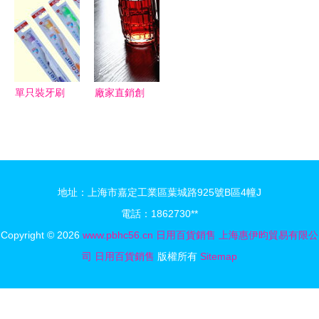
加速度 日
送服務 專
安科時商貿
格解析與供
用百貨銷售
業、高效、
中心警用器
應商網絡
新契機
貼心
材經營部日
用百貨銷售
探討
單只裝牙刷
廠家直銷創
批發采購攻
意洋酒杯
略 廠家、
高方格花紋
價格與采購
透明玻璃
平臺全解析
杯，日用百
地址：上海市嘉定工業區葉城路925號B區4幢J
貨促銷禮品
電話：1862730**
之選
Copyright © 2026
www.pbhc56.cn
日用百貨銷售
上海惠伊昀貿易有限公
司
日用百貨銷售
版權所有
Sitemap