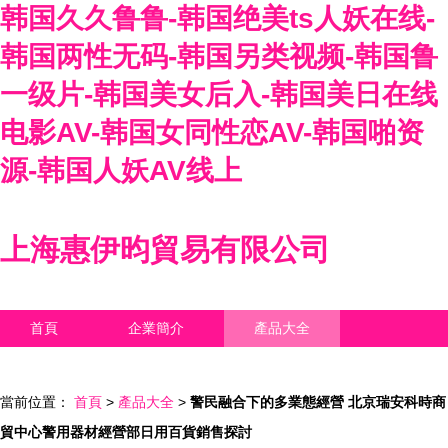
韩国久久鲁鲁-韩国绝美ts人妖在线-
韩国两性无码-韩国另类视频-韩国鲁
一级片-韩国美女后入-韩国美日在线
电影AV-韩国女同性恋AV-韩国啪资
源-韩国人妖AV线上
上海惠伊昀貿易有限公司
首頁
企業簡介
產品大全
聯系我們
企業信息
訪客留言
當前位置：
首頁
>
產品大全
>
警民融合下的多業態經營 北京瑞安科時商
貿中心警用器材經營部日用百貨銷售探討